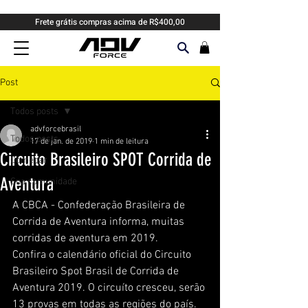
Frete grátis compras acima de R$400,00
Post
Todos posts
advforcebrasil
Todos posts
17 de jan. de 2019
1 min de leitura
Circuito Brasileiro SPOT Corrida de
Começar
Aventura
Sua comunidade
A CBCA - Confederação Brasileira de 
Corrida de Aventura informa, muitas 
corridas de aventura em 2019.
Confira o calendário oficial do Circuito 
Brasileiro Spot Brasil de Corrida de 
Aventura 2019. O circuíto cresceu, serão 
13 provas em todas as regiões do país.