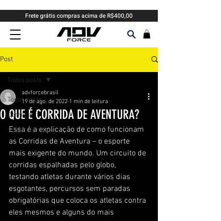
Frete grátis compras acima de R$400,00
Post
Todos posts
advforcebrasil
Todos posts
19 de ago. de 2022
1 min de leitura
O QUE É CORRIDA DE AVENTURA?
Começar
Essa é a explicação de como funcionam 
Sua comunidade
as Corridas de Aventura – o esporte 
mais exigente do mundo. Um circuito de 
corridas espalhadas pelo globo, 
testando atletas durante vários dias 
esgotantes, percursos sem paradas 
obrigatórias que coloca os atletas contra 
eles mesmos e alguns do mais 