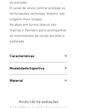
da estrada.
O canal de alívio central protege as
terminações nervosas, mesmo nas
viagens mais longas.
As abas em forma lateral são
macias e flexíveis para acompanhar
os movimentos do corpo durante a
pedalada.
Características
Modalidade Esportiva
- Alongamento em 4 direções
- Refletores
Ciclismo
- Cintura elástica
Material
- Bolso para smartphone
Cor Preta
- Bolso de gel e frasco
- Resistente à abrasão
Poliéster 88% + Elastano 12%
- Costuras planas
Ainda não há avaliações
- Zíper na barra da perna
Compartilhe sua opinião. Seja o primeiro