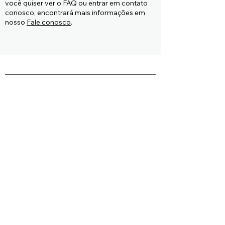
você quiser ver o FAQ ou entrar em contato
conosco, encontrará mais informações em
nosso
Fale conosco
.
Atendimento ao cliente
Sobre ADV Force
FAQ
Sobre nós
Guia de tamanho
Sustentabilidade
Pagamento
Envio
Termos e condições
Política de privacidade
Instruções de cuidados
Cookies
Informação técnica
B2B Portal de imprensa
Notícias
Fale conosco
ADV Force Brasil ltda. All rights reserved
CNPJ
44.271.896
/0001-19