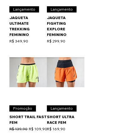
Lançamento
Lançamento
JAQUETA
JAQUETA
ULTIMATE
FIGHTING
TREKKING
EXPLORE
FEMININO
FEMININO
Preço
Preço
R$ 349,90
R$ 299,90
Promoção
Lançamento
SHORT TRAIL FAST
SHORT ULTRA
FEM
RACE FEM
Preço normal
Preço promocional
Preço
R$ 139,90
R$ 109,90
R$ 169,90