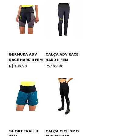
BERMUDA ADV
CALÇA ADV RACE
RACE HARD II FEM
HARD II FEM
Preço
Preço
R$ 189,90
R$ 199,90
SHORT TRAIL II
CALÇA CICLISMO