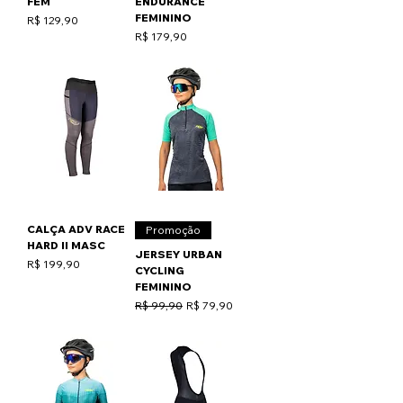
FEM
ENDURANCE
FEMININO
Preço
R$ 129,90
Preço
R$ 179,90
CALÇA ADV RACE
Promoção
HARD II MASC
JERSEY URBAN
Preço
R$ 199,90
CYCLING
FEMININO
Preço normal
Preço promocional
R$ 99,90
R$ 79,90