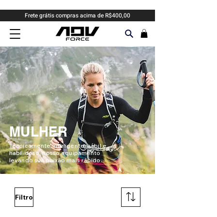
Frete grátis compras acima de R$400,00
MULHER
Tecnicamente inteligente, hábil e
habilidoso, nosso equipamento
levando sua paixão mais rápido.
Filtro