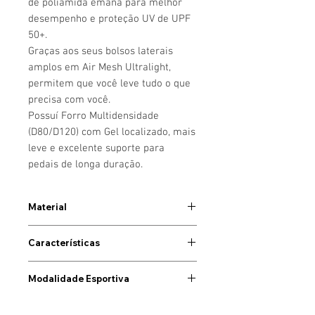
de poliamida emana para melhor
desempenho e proteção UV de UPF
50+.
Graças aos seus bolsos laterais
amplos em Air Mesh Ultralight,
permitem que você leve tudo o que
precisa com você.
Possuí Forro Multidensidade
(D80/D120) com Gel localizado, mais
leve e excelente suporte para
pedais de longa duração.
Material
Cor Preta
Características
Poliamida 85% + Elastano 15%
- Alongamento em 4 direções
Modalidade Esportiva
- Refletores
- Cintura elástica
- Ciclismo
- Resistente à abrasão