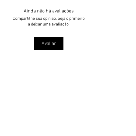
- Costuras planas
Ainda não há avaliações
- Alças Flexíveis
- Forro espuma D80
Compartilhe sua opinião. Seja o primeiro
a deixar uma avaliação.
Avaliar
Cadastre-se e ganhe 10% de
desconto no seu próximo pedido!
Email
Enviar