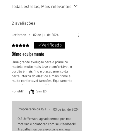
Todas estrelas, Mais relevantes
2 avaliações
Jefferson
•
02 de jul. de 2024
Verificado
Rated 5 out of 5 stars.
Ótimo equipamento
Uma grande evolução para o primeiro
modelo, muito mais leve e confortável, o
cordão é mais fino e o acabamento da
parte interna do elástico é mais firme e
muito confortável também. Equipamento
com ótimo custo benefício e as novas
cores ficaram sensacionais. Recomendo
Foi útil?
Sim (2)
muito.
Proprietário da loja
•
03 de jul. de 2024
Olá Jefferson, agradecemos por nos
motivar e colaborar com seu feedback!
Trabalhamos para evoluir e entregar