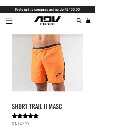
Frete grátis compras acima de R$400,00
SHORT TRAIL II MASC
A classificação é 5.0 de 5 estrelas com base em 2 avalia
5.0 | 2 avaliações
Preço
R$ 149,90