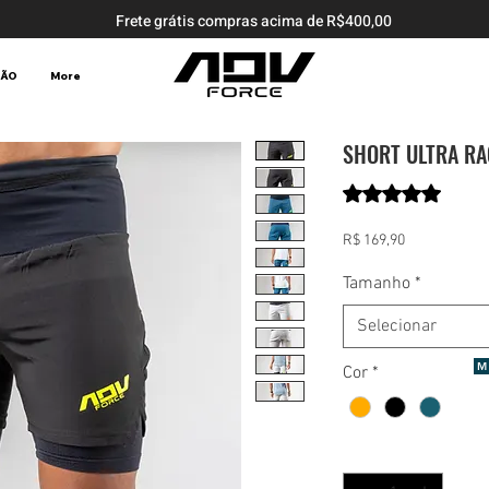
Frete grátis compras acima de R$400,00
ÇÃO
More
SHORT ULTRA RA
A classificação é 
5.0 | 1 
Preço
R$ 169,90
Tamanho
*
Selecionar
M
Cor
*
Quantidade
*