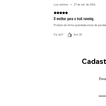
Luiz antonio
•
27 de set. de 2024
Rated 5 out of 5 stars.
O melhor para o trail running
Produto de ótima qualidade,estao de parabén
Foi útil?
Sim (3)
Cadast
Emai