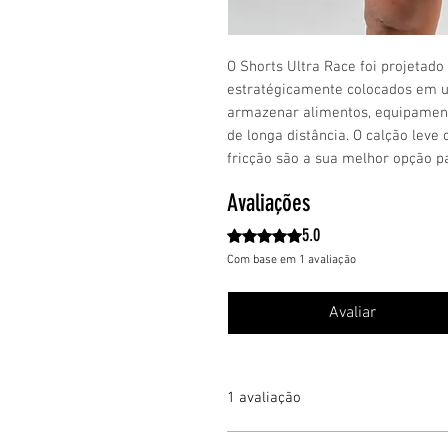
O Shorts Ultra Race foi projetado 
estratégicamente colocados em um
armazenar alimentos, equipamento
de longa distância. O calção lev
fricção são a sua melhor opção par
Avaliações
5.0
Rated 5 out of 5 stars.
Com base em 1 avaliação
Avaliar
1 avaliação