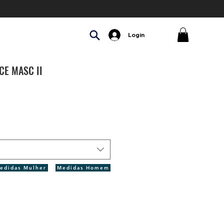
Login
CE MASC II
5.0 de 5 estrelas com base em 1 avaliação
avaliação
edidas Mulher
Medidas Homem