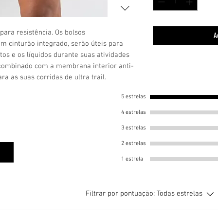
para resistência. Os bolsos
A
 cinturão integrado, serão úteis para
s e os líquidos durante suas atividades
e combinado com a membrana interior anti-
a as suas corridas de ultra trail.
5 estrelas
4 estrelas
3 estrelas
2 estrelas
1 estrela
Filtrar por pontuação:
Todas estrelas