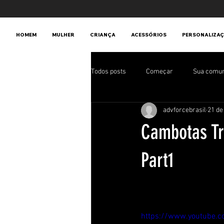
HOMEM
MULHER
CRIANÇA
ACESSÓRIOS
PERSONALIZA
Todos posts
Começar
Sua comu
advforcebrasil
21 de
Cambotas Tr
Part1
https://www.youtube.c