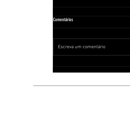
Comentários
Escreva um comentário
Roupas de Performance Advforce:
Benefícios do Vestuário de Alta
Performance
Atendimento ao cliente
FAQ
Instruções de cuidados
Guia de tamanho
Cookies
Pagamento
Informação técnica
Envio
B2B Portal de imprensa
Termos e condições
Notícias