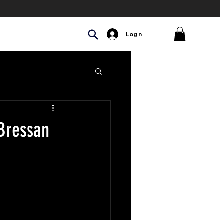
Login
 Bressan