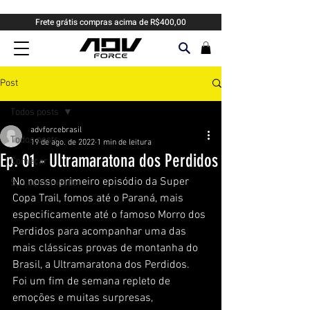
Frete grátis compras acima de R$400,00
Post
Todos posts
advforcebrasil
Todos posts
19 de ago. de 2022
1 min de leitura
Ep. 01 - Ultramaratona dos Perdidos
Começar
No nosso primeiro episódio da Super 
Sua comunidade
Copa Trail, fomos até o Paraná, mais 
especificamente até o famoso Morro dos 
Perdidos para acompanhar uma das 
mais clássicas provas de montanha do 
Brasil, a Ultramaratona dos Perdidos. 
Foi um fim de semana repleto de 
emoções e muitas surpresas, 