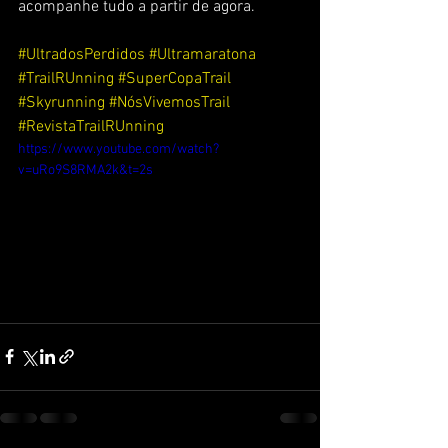
acompanhe tudo a partir de agora. 
#UltradosPerdidos
#Ultramaratona
#TrailRUnning
#SuperCopaTrail
#Skyrunning
#NósVivemosTrail
#RevistaTrailRUnning
https://www.youtube.com/watch?
v=uRo9S8RMA2k&t=2s