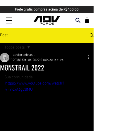
Frete grátis compras acima de R$400,00
Post
Todos posts
advforcebrasil
Todos posts
28 de set. de 2022
0 min de leitura
MONSTRAIL 2022
Começar
Sua comunidade
https://www.youtube.com/watch?
v=9IcxA6gC0MU