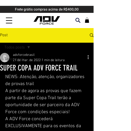
Frete grátis compras acima de R$400,00
Post
Todos posts
advforcebrasil
Todos posts
21 de mar. de 2022
1 min de leitura
SUPER COPA ADV FORCE TRAIL
Começar
NEWS  Atenção, atenção, organizadores 
Sua comunidade
de provas trail
A partir de agora as provas que fazem 
parte da Super Copa Trail terão a 
oportunidade de ser parceiro da ADV 
Force com condições especiais!
A ADV Force concederá 
EXCLUSIVAMENTE para os eventos da 